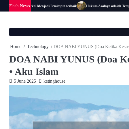
Skip
Flash News
n Al-Husain: Bekal Menjadi Pemimpin terbaik
Hukum Asalnya adalah Tetap Dal
to
content
Home
Technology
DOA NABI YUNUS (Doa Ketika Kesusah
DOA NABI YUNUS (Doa Ket
• Aku Islam
5 June 2025
ketinghouse