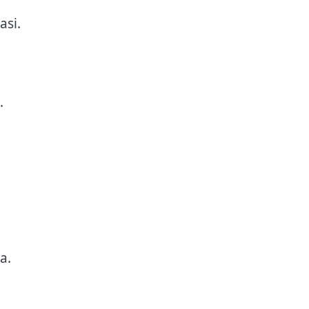
asi.
.
a.