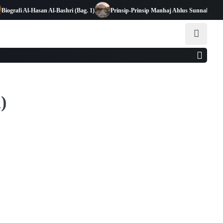
afi Al-Hasan Al-Bashri (Bag. 1)
Prinsip-Prinsip Manhaj Ahlus Sunnah wal Jamaah
)