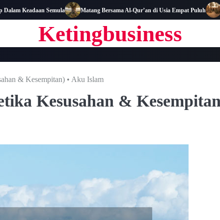
am Keadaan Semula
Matang Bersama Al-Qur’an di Usia Empat Puluh
Biogr
Ketingbusiness
an & Kesempitan) • Aku Islam
ika Kesusahan & Kesempitan