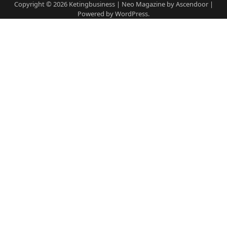
Copyright © 2026
Ketingbusiness
| Neo Magazine by
Ascendoor
|
Powered by
WordPress
.