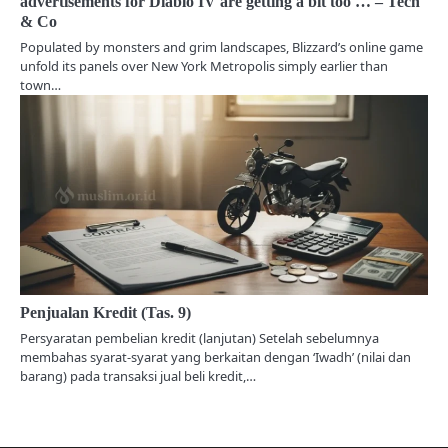
advertisements for Diablo IV are getting a bit too … – Tech
n
& Co
Populated by monsters and grim landscapes, Blizzard’s online game
unfold its panels over New York Metropolis simply earlier than
town…
Penjualan Kredit (Tas. 9)
Persyaratan pembelian kredit (lanjutan) Setelah sebelumnya
membahas syarat-syarat yang berkaitan dengan ‘Iwadh’ (nilai dan
barang) pada transaksi jual beli kredit,…