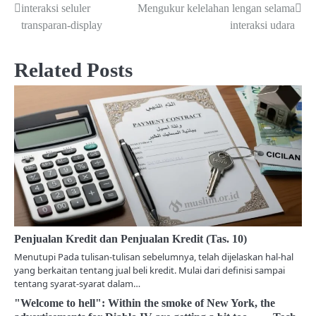
interaksi seluler
Mengukur kelelahan lengan selama
o
transparan-display
interaksi udara
s
Related Posts
t
n
a
v
i
g
a
Penjualan Kredit dan Penjualan Kredit (Tas. 10)
t
Menutupi Pada tulisan-tulisan sebelumnya, telah dijelaskan hal-hal
yang berkaitan tentang jual beli kredit. Mulai dari definisi sampai
i
tentang syarat-syarat dalam…
o
"Welcome to hell": Within the smoke of New York, the