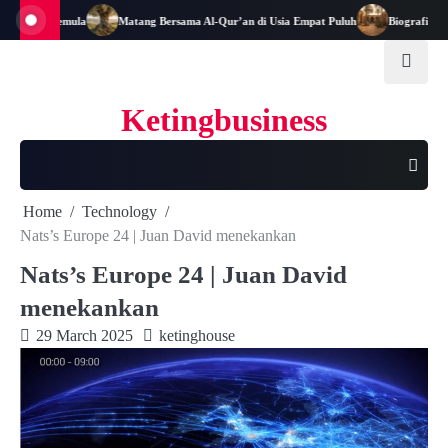
Skip
adaan Semula
Matang Bersama Al-Qur’an di Usia Empat Puluh
Biografi Al-Hasa
to
content
Ketingbusiness
Home
Technology
Nats’s Europe 24 | Juan David menekankan
Nats’s Europe 24 | Juan David
menekankan
29 March 2025
ketinghouse