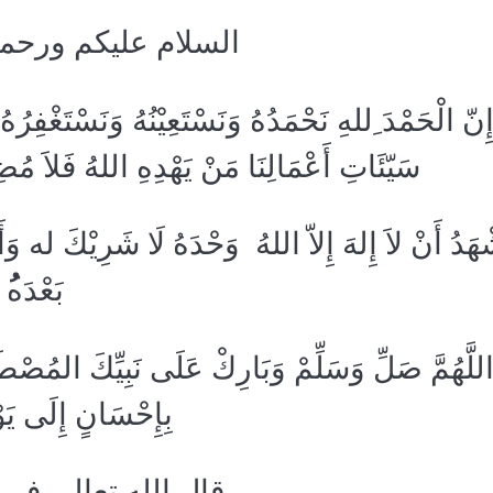
السلام عليكم ورحمة 
ِنّ الْحَمْدَ ِللهِ نَحْمَدُهُ وَنَسْتَعِيْنُهُ وَنَسْتَغْفِرُه
سَيّئَاتِ أَعْمَالِنَا مَنْ يَهْدِهِ اللهُ فَلاَ مُض
ْهَدُ أَنْ لاَ إِلهَ إِلاّ اللهُ وَحْدَهُ لَا شَرِيْكَ له وَأَ
بَعْدَه
للَّهُمَّ صَلِّ وَسَلِّمْ وَبَارِكْ عَلَى نَبِيِّكَ المُصْط
بِإِحْسَانٍ إِلَى يَ
قال الله تعالى فى 