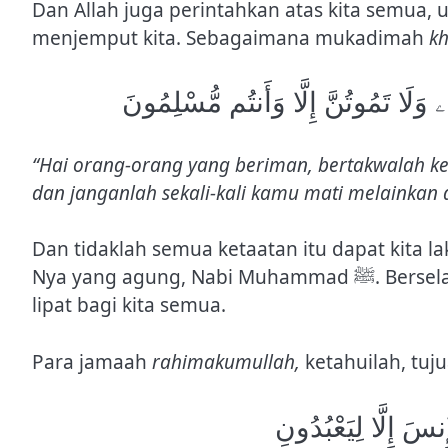
Dan Allah juga perintahkan atas kita semua, 
menjemput kita. Sebagaimana mukadimah
kh
تِهِۦ وَلَا تَمُوتُنَّ إِلَّا وَأَنتُم مُّسْلِمُونَ
“Hai orang-orang yang beriman, bertakwalah k
dan janganlah sekali-kali kamu mati melainkan
Dan tidaklah semua ketaatan itu dapat kita la
Nya yang agung, Nabi Muhammad ﷺ. Berselawatlah kepadanya, niscaya Allah akan balas 10x
lipat bagi kita semua.
Para jamaah
rahimakumullah,
ketahuilah, tuj
سَ إِلَّا لِيَعْبُدُونِ