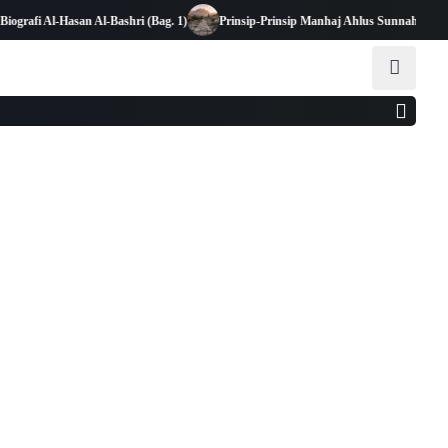
fi Al-Hasan Al-Bashri (Bag. 1)
Prinsip-Prinsip Manhaj Ahlus Sunnah wal Jamaah 