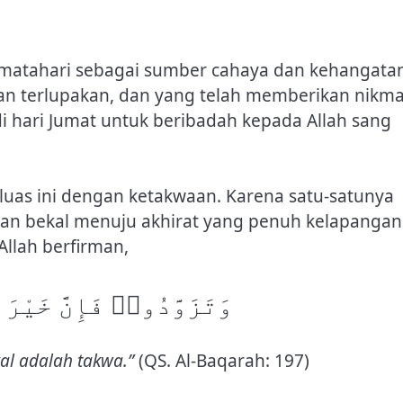
n matahari sebagai sumber cahaya dan kehangata
an terlupakan, dan yang telah memberikan nikma
 hari Jumat untuk beribadah kepada Allah sang
u luas ini dengan ketakwaan. Karena satu-satunya
an bekal menuju akhirat yang penuh kelapangan
llah berfirman,
وَتَزَوَّدُوا۟ فَإِنَّ خَيْرَ
kal adalah takwa.”
(QS. Al-Baqarah: 197)