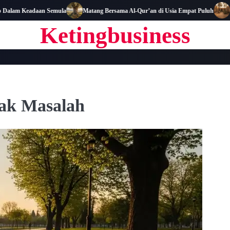
m Keadaan Semula
Matang Bersama Al-Qur’an di Usia Empat Puluh
Biogra
Ketingbusiness
Tak Masalah