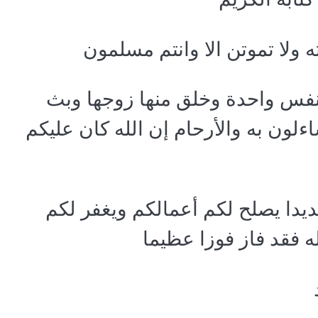
اته ولا تموتن الا وانتم مسلمون
ن نفس واحدة وخلق منها زوجها وبث
ساءلون به والأرحام إن الله كان عليكم
ا سديدا يصلح لكم أعمالكم ويغفر لكم
 فقد فاز فوزا عظيما