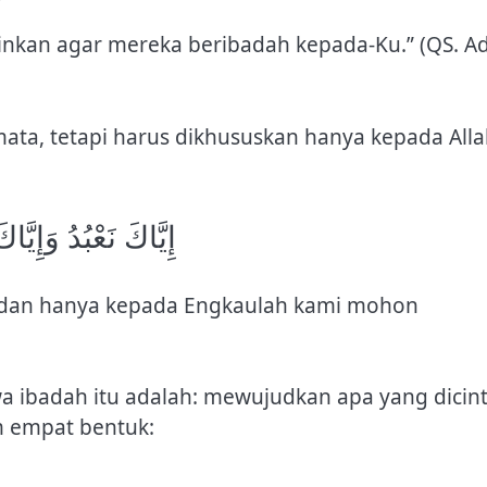
inkan agar mereka beribadah kepada-Ku.” (QS. Ad
ata, tetapi harus dikhususkan hanya kepada All
إِيَّاكَ نَعْبُدُ وَإِيَّ
dan hanya kepada Engkaulah kami mohon
ibadah itu adalah: mewujudkan apa yang dicint
am empat bentuk: