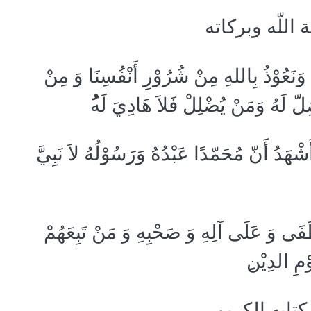
اللّه وبركاته
ُ وَنَعُوْذُ بِاللهِ مِنْ شُرُوْرِ أَنْفُسِنَا وَ مِنْ
ِلّ لَهُ وَمَنْ يُضْلِلْ فَلاَ هَادِيَ لَه
شْهَدُ أَنّ مُحَمّدًا عَبْدُهُ وَرَسُوْلُهُ لاَ نَبِيَّ
َفَى وَ عَلَى آلِهِ وَ صَحْبِهِ وَ مَنْ تَبِعَهُمْ
وْمِ الدِيْن
كتابه الكريم