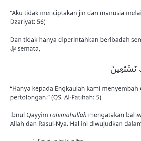
“Aku tidak menciptakan jin dan manusia mela
Dzariyat: 56)
Dan tidak hanya diperintahkan beribadah sem
ﷻ semata,
اكَ نَسْتَعِينُ
“Hanya kepada Engkaulah kami menyembah 
pertolongan.” (QS. Al-Fatihah: 5)
Ibnul Qayyim
rahimahullah
mengatakan bahwa 
Allah dan Rasul-Nya. Hal ini diwujudkan dal
Perkataan hati dan lisan.