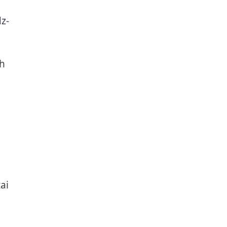
z-
ah
ai