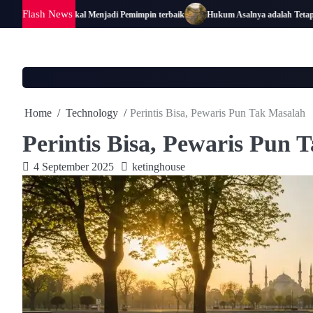
Skip
Flash News
 Al-Husain: Bekal Menjadi Pemimpin terbaik
Hukum Asalnya adalah Tetap Dala
to
content
Home
Technology
Perintis Bisa, Pewaris Pun Tak Masalah
Perintis Bisa, Pewaris Pun 
4 September 2025
ketinghouse