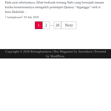
Pada ayat sebelumnya, Allah berkisah tentang Nabi yang berwajah masam
ketika konsentrasinya mengadili pemimpin Quraisy “diganggu” oleh si
buta Abdullah…
ketinghouse
20 July 2026
…
P
1
2
26
Next
o
s
t
Copyright © 2026
Ketingbusiness
| Neo Magazine by
Ascendoor
| Powered
by
WordPress
.
s
p
a
g
i
n