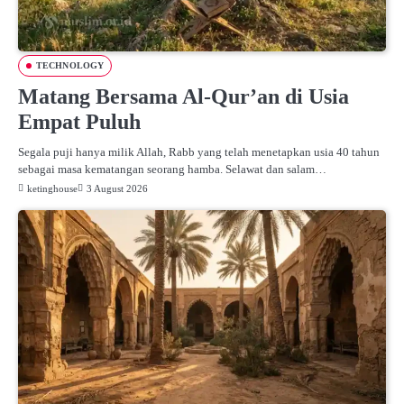
TECHNOLOGY
Matang Bersama Al-Qur’an di Usia
Empat Puluh
Segala puji hanya milik Allah, Rabb yang telah menetapkan usia 40 tahun
sebagai masa kematangan seorang hamba. Selawat dan salam…
ketinghouse
3 August 2026