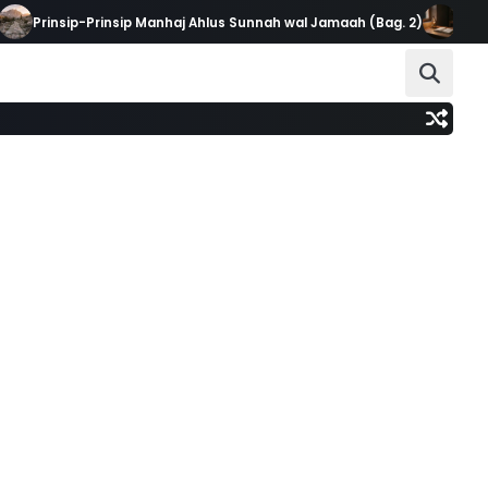
Prinsip-Prinsip Manhaj Ahlus Sunnah wal Jamaah (Bag. 2)
Saat Tak 