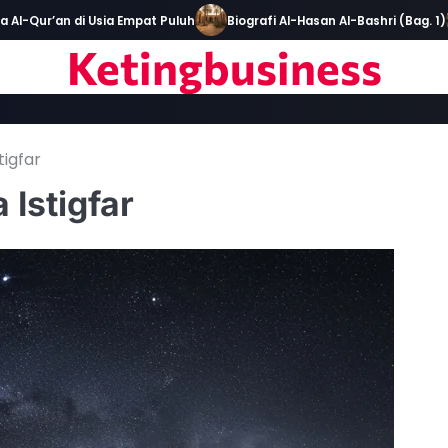
ur’an di Usia Empat Puluh
Biografi Al-Hasan Al-Bashri (Bag. 1)
Ketingbusiness
igfar
Istigfar