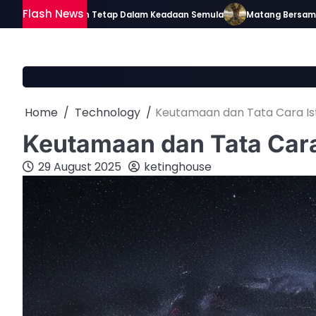
Skip
Flash News
Asalnya adalah Tetap Dalam Keadaan Semula
Matang Bersama Al-Q
to
content
Home
Technology
Keutamaan dan Tata Cara Ist
Keutamaan dan Tata Cara 
29 August 2025
ketinghouse