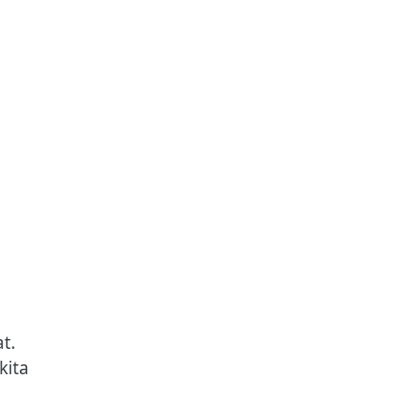
t.
kita