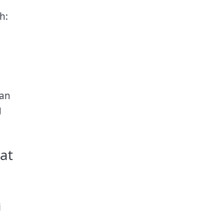
h:
dan
g
at
i