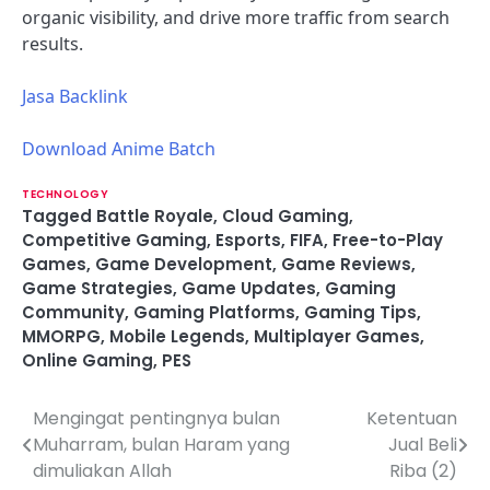
organic visibility, and drive more traffic from search
results.
Jasa Backlink
Download Anime Batch
TECHNOLOGY
Tagged
Battle Royale
,
Cloud Gaming
,
Competitive Gaming
,
Esports
,
FIFA
,
Free-to-Play
Games
,
Game Development
,
Game Reviews
,
Game Strategies
,
Game Updates
,
Gaming
Community
,
Gaming Platforms
,
Gaming Tips
,
MMORPG
,
Mobile Legends
,
Multiplayer Games
,
Online Gaming
,
PES
Mengingat pentingnya bulan
Ketentuan
P
Muharram, bulan Haram yang
Jual Beli
o
dimuliakan Allah
Riba (2)