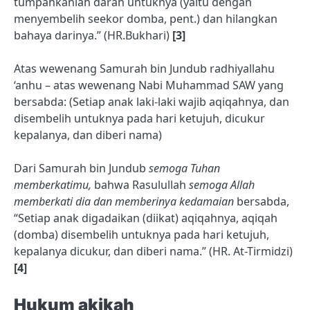
tumpahkanlah darah untuknya (yaitu dengan
menyembelih seekor domba, pent.) dan hilangkan
bahaya darinya.” (HR.Bukhari)
[3]
Atas wewenang Samurah bin Jundub radhiyallahu
‘anhu – atas wewenang Nabi Muhammad SAW yang
bersabda: (Setiap anak laki-laki wajib aqiqahnya, dan
disembelih untuknya pada hari ketujuh, dicukur
kepalanya, dan diberi nama)
Dari Samurah bin Jundub
semoga Tuhan
memberkatimu,
bahwa Rasulullah
semoga Allah
memberkati dia dan memberinya kedamaian
bersabda,
“Setiap anak digadaikan (diikat) aqiqahnya, aqiqah
(domba) disembelih untuknya pada hari ketujuh,
kepalanya dicukur, dan diberi nama.” (HR. At-Tirmidzi)
[4]
Hukum akikah