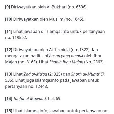
[9]
Diriwayatkan oleh Al-Bukhari (no. 6696).
[10]
Diriwayatkan oleh Muslim (no. 1645).
[11]
Lihat jawaban di islamqa.info untuk pertanyaan
no. 119562.
[12]
Diriwayatkan oleh At-Tirmidzi (no. 1522) dan
mengatakan hadits ini
hasan yang otentik
oleh Ibnu
Majah (no. 3165). Lihat
Shahih Ibnu Majah
(No. 2563).
[13]
Lihat
Zad al-Ma’ad
(2: 325) dan
Sharh al-Mumti’
(7:
535). Lihat juga islamqa.info pada jawaban untuk
pertanyaan no. 12448.
[14]
Tuhfat al-Mawdud,
hal. 69.
[15]
Lihat islamqa.info, jawaban untuk pertanyaan no.