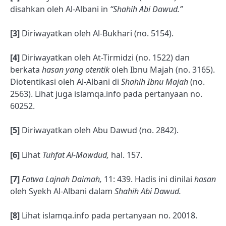
disahkan oleh Al-Albani in
“Shahih Abi Dawud.”
[3]
Diriwayatkan oleh Al-Bukhari (no. 5154).
[4]
Diriwayatkan oleh At-Tirmidzi (no. 1522) dan
berkata
hasan yang otentik
oleh Ibnu Majah (no. 3165).
Diotentikasi oleh Al-Albani di
Shahih Ibnu Majah
(no.
2563). Lihat juga islamqa.info pada pertanyaan no.
60252.
[5]
Diriwayatkan oleh Abu Dawud (no. 2842).
[6]
Lihat
Tuhfat Al-Mawdud,
hal. 157.
[7]
Fatwa Lajnah Daimah,
11: 439. Hadis ini dinilai
hasan
oleh Syekh Al-Albani dalam
Shahih Abi Dawud.
[8]
Lihat islamqa.info pada pertanyaan no. 20018.