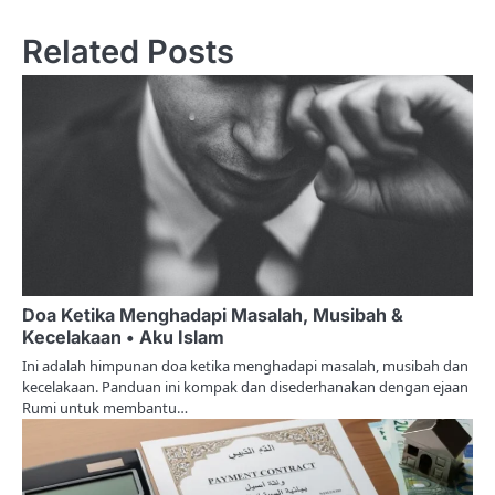
s
Related Posts
t
n
a
v
i
g
a
Doa Ketika Menghadapi Masalah, Musibah &
t
Kecelakaan • Aku Islam
i
Ini adalah himpunan doa ketika menghadapi masalah, musibah dan
kecelakaan. Panduan ini kompak dan disederhanakan dengan ejaan
o
Rumi untuk membantu…
n