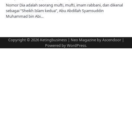
Nomor Dia adalah seorang mufti, mufti, imam rabbani, dan dikenal
sebagai “Sheikh Islam kedua”, Abu Abdillah Syamsuddin
Muhammad bin Abi…
Copyright © 2026
Ketingbusiness
| Neo Magazine by
Ascendoor
|
Powered by
WordPress
.