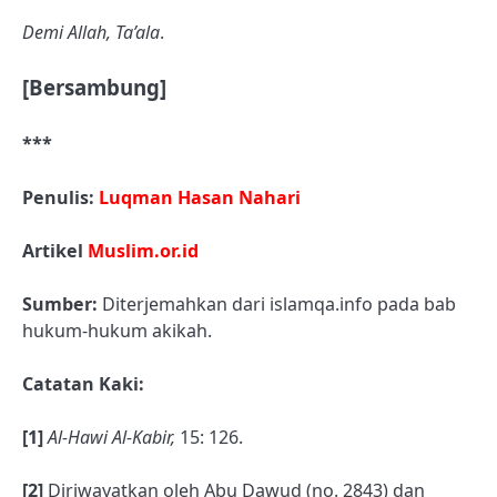
Demi Allah, Ta’ala
.
[Bersambung]
***
Penulis:
Luqman Hasan Nahari
Artikel
Muslim.or.id
Sumber:
Diterjemahkan dari islamqa.info pada bab
hukum-hukum akikah.
Catatan Kaki:
[1]
Al-Hawi Al-Kabir,
15: 126.
[2]
Diriwayatkan oleh Abu Dawud (no. 2843) dan