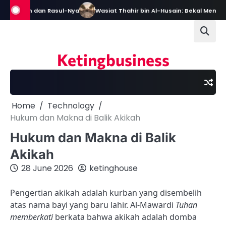
Skip
an dan Rasul-Nya
Wasiat Thahir bin Al-Husain: Bekal Menjadi Pemim
to
content
Ketingbusiness
Home
Technology
Hukum dan Makna di Balik Akikah
Hukum dan Makna di Balik
Akikah
28 June 2026
ketinghouse
Pengertian akikah adalah kurban yang disembelih
atas nama bayi yang baru lahir. Al-Mawardi
Tuhan
memberkati
berkata bahwa akikah adalah domba