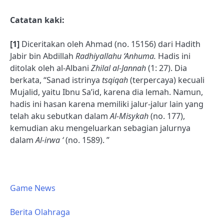
Catatan kaki:
[1]
Diceritakan oleh Ahmad (no. 15156) dari Hadith
Jabir bin Abdillah
Radhiyallahu ‘Anhuma.
Hadis ini
ditolak oleh al-Albani
Zhilal al-Jannah
(1: 27). Dia
berkata, “Sanad istrinya
tsqiqah
(terpercaya) kecuali
Mujalid, yaitu Ibnu Sa’id, karena dia lemah. Namun,
hadis ini hasan karena memiliki jalur-jalur lain yang
telah aku sebutkan dalam
Al-Misykah
(no. 177),
kemudian aku mengeluarkan sebagian jalurnya
dalam
Al-irwa ‘
(no. 1589). ”
Game News
Berita Olahraga