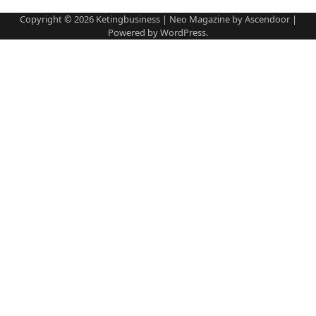
Copyright © 2026
Ketingbusiness
| Neo Magazine by
Ascendoor
|
Powered by
WordPress
.