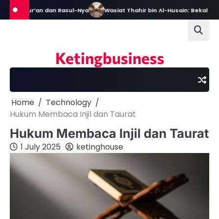
Skip
Al-Qur’an dan Rasul-Nya
Wasiat Thahir bin Al-Husain: Bekal Menjadi
to
content
Ketingbusiness
Home
Technology
Hukum Membaca Injil dan Taurat
Hukum Membaca Injil dan Taurat
1 July 2025
ketinghouse