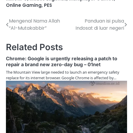
Online Gaming
,
PES
Mengenal Nama Allah
Panduan isi pulsa
P
“Al-Mutakabbir”
Indosat di luar negeri
o
s
Related Posts
t
Chrome: Google is urgently releasing a patch to
n
repair a brand new zero-day bug – 01net
The Mountain View large needed to launch an emergency safety
a
replace for its internet browser. Google Chrome is affected by…
v
i
g
a
t