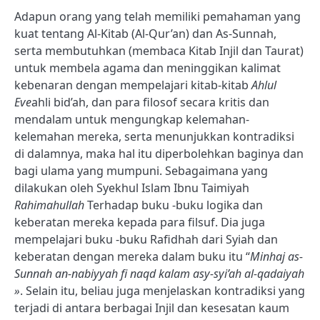
Adapun orang yang telah memiliki pemahaman yang
kuat tentang Al-Kitab (Al-Qur’an) dan As-Sunnah,
serta membutuhkan (membaca Kitab Injil dan Taurat)
untuk membela agama dan meninggikan kalimat
kebenaran dengan mempelajari kitab-kitab
Ahlul
Eve
ahli bid’ah, dan para filosof secara kritis dan
mendalam untuk mengungkap kelemahan-
kelemahan mereka, serta menunjukkan kontradiksi
di dalamnya, maka hal itu diperbolehkan baginya dan
bagi ulama yang mumpuni. Sebagaimana yang
dilakukan oleh Syekhul Islam Ibnu Taimiyah
Rahimahullah
Terhadap buku -buku logika dan
keberatan mereka kepada para filsuf. Dia juga
mempelajari buku -buku Rafidhah dari Syiah dan
keberatan dengan mereka dalam buku itu “
Minhaj as-
Sunnah an-nabiyyah fi naqd kalam asy-syi’ah al-qadaiyah
»
. Selain itu, beliau juga menjelaskan kontradiksi yang
terjadi di antara berbagai Injil dan kesesatan kaum