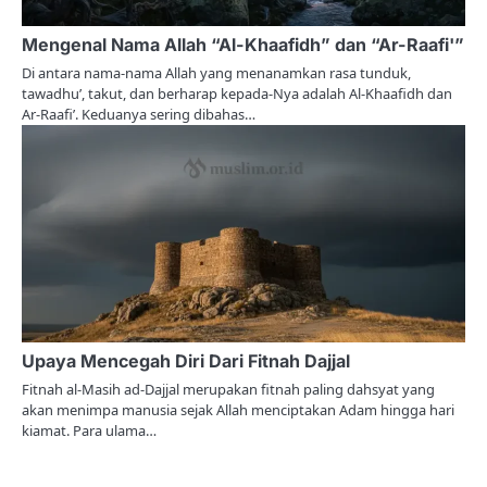
i
Mengenal Nama Allah “Al-Khaafidh” dan “Ar-Raafi'”
o
Di antara nama-nama Allah yang menanamkan rasa tunduk,
tawadhu’, takut, dan berharap kepada-Nya adalah Al-Khaafidh dan
n
Ar-Raafi’. Keduanya sering dibahas…
Upaya Mencegah Diri Dari Fitnah Dajjal
Fitnah al-Masih ad-Dajjal merupakan fitnah paling dahsyat yang
akan menimpa manusia sejak Allah menciptakan Adam hingga hari
kiamat. Para ulama…