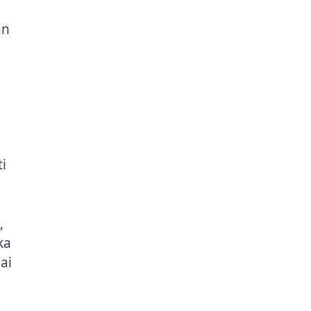
n
an
i
,
ka
ai