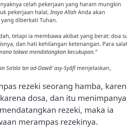
 banyaknya celah pekerjaan yang haram mungkin
tuk pekerjaan halal,
Insya Allah
Anda akan
yang diberkati Tuhan.
h, tetapi ia membawa akibat yang berat: doa su
isnya, dan hati kehilangan ketenangan. Para sala
aimana takwa mendatangkan kecukupan.”
an Sa’ala ‘an ad-Dawā’ asy-Syāfī
menjelaskan,
pas rezeki seorang hamba, karen
 karena dosa, dan itu menimpanya
mendatangkan rezeki, maka ia
waan merampas rezekinya.