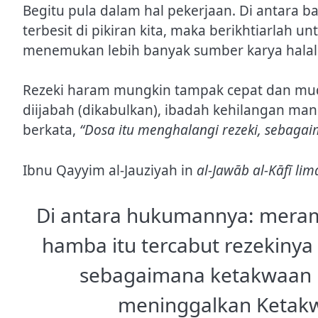
Begitu pula dalam hal pekerjaan. Di antara
terbesit di pikiran kita, maka berikhtiarlah un
menemukan lebih banyak sumber karya halal 
Rezeki haram mungkin tampak cepat dan muda
diijabah (dikabulkan), ibadah kehilangan man
berkata,
“Dosa itu menghalangi rezeki, sebag
Ibnu Qayyim al-Jauziyah in
al-Jawāb al-Kāfī lim
Di antara hukumannya: meram
hamba itu tercabut rezekinya
sebagaimana ketakwaan 
meninggalkan Ketak