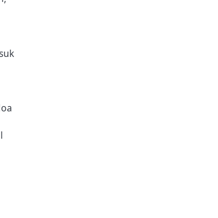
suk
l