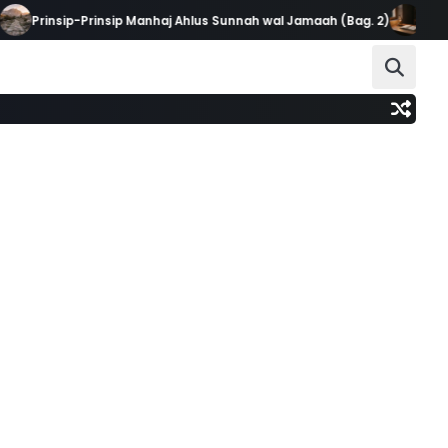
Prinsip-Prinsip Manhaj Ahlus Sunnah wal Jamaah (Bag. 2)
Saat Tak