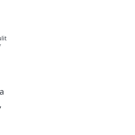
lit
f
a
,