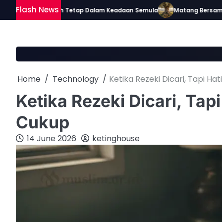
Skip
Flash News
Asalnya adalah Tetap Dalam Keadaan Semula
Matang Bersama Al-Q
to
content
Home
Technology
Ketika Rezeki Dicari, Tapi H
Ketika Rezeki Dicari, Tap
Cukup
14 June 2026
ketinghouse