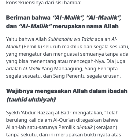
konsekuensinya dari sisi hamba:
Beriman bahwa
“Al-Malik”, “Al-Maalik”,
dan
“Al-Maliik”
merupakan nama Allah
Yaitu bahwa Allah
Subhanahu wa Ta‘ala
adalah
Al-
Maalik
(Pemilik) seluruh makhluk dan segala sesuatu,
yang mengatur dan menguasai semuanya tanpa ada
yang bisa menentang atau mencegah-Nya. Dia juga
adalah
Al-Malik
Yang Mahaagung, Sang Pencipta
segala sesuatu, dan Sang Penentu segala urusan.
Wajibnya mengesakan Allah dalam ibadah
(tauhid uluhiyah)
Syekh ‘Abdur Razzaq al-Badr mengatakan, “Telah
berulang kali dalam Al-Qur’an ditegaskan bahwa
Allah-lah satu-satunya Pemilik
al-mulk
(kerajaan)
tanpa sekutu, dan ini merupakan bukti nyata atas