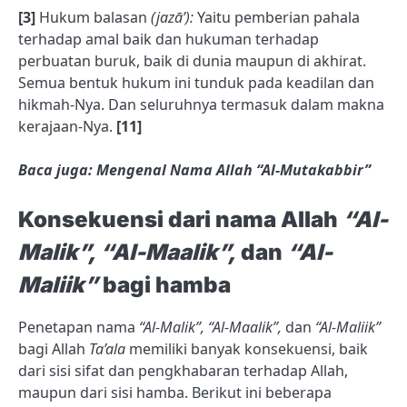
[3]
Hukum balasan
(jazā’):
Yaitu pemberian pahala
terhadap amal baik dan hukuman terhadap
perbuatan buruk, baik di dunia maupun di akhirat.
Semua bentuk hukum ini tunduk pada keadilan dan
hikmah-Nya. Dan seluruhnya termasuk dalam makna
kerajaan-Nya.
[11]
Baca juga: Mengenal Nama Allah “Al-Mutakabbir”
Konsekuensi dari nama Allah
“Al-
Malik”, “Al-Maalik”,
dan
“Al-
Maliik”
bagi hamba
Penetapan nama
“Al-Malik”, “Al-Maalik”,
dan
“Al-Maliik”
bagi Allah
Ta’ala
memiliki banyak konsekuensi, baik
dari sisi sifat dan pengkhabaran terhadap Allah,
maupun dari sisi hamba. Berikut ini beberapa