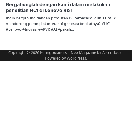
Bergabunglah dengan kami dalam melakukan
penelitian HCI di Lenovo R&T
Ingin bergabung dengan produsen PC terbesar di dunia untuk
mendorong perangkat interaktif generasi berikutnya? #HCI
#Lenovo #Inovasi #ARVR #AI Apakah…
Copyright © 2026
Ketingbusiness
| Neo Magazine by
Ascendoor
|
Powered by
WordPress
.