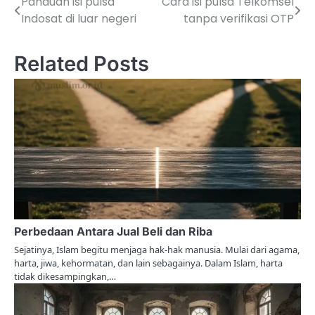
Panduan isi pulsa
Cara isi pulsa Telkomsel
P
Indosat di luar negeri
tanpa verifikasi OTP
o
s
Related Posts
t
n
a
v
i
g
a
Perbedaan Antara Jual Beli dan Riba
Sejatinya, Islam begitu menjaga hak-hak manusia. Mulai dari agama,
t
harta, jiwa, kehormatan, dan lain sebagainya. Dalam Islam, harta
tidak dikesampingkan,…
i
o