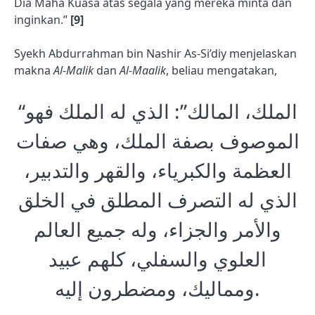
Dia Maha Kuasa atas segala yang mereka minta dan
inginkan.”
[9]
Syekh Abdurrahman bin Nashir As-Si’diy menjelaskan
makna
Al-Malik
dan
Al-Maalik
, beliau mengatakan,
“‌الملك، المالك”: الذي له ‌الملك فهو
الموصوف بصفة ‌الملك، وهي صفات
العظمة والكبرياء، والقهر والتدبير،
الذي له التصرف المطلق في الخلق
والأمر والجزاء، وله جميع العالم
العلوي والسفلي، كلهم عبيد
ومماليك، ومضطرون إليه.