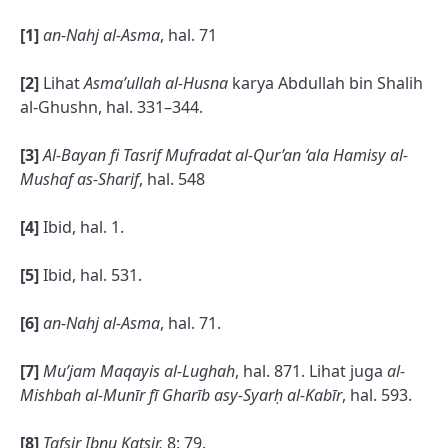
[1]
an-Nahj al-Asma
, hal. 71
[2]
Lihat
Asma’ullah al-Husna
karya Abdullah bin Shalih
al-Ghushn, hal. 331–344.
[3]
Al-Bayan fi Tasrif Mufradat al-Qur’an ‘ala Hamisy al-
Mushaf as-Sharif
, hal. 548
[4]
Ibid, hal. 1.
[5]
Ibid, hal. 531.
[6]
an-Nahj al-Asma
, hal. 71.
[7]
Mu’jam Maqayis al-Lughah
, hal. 871. Lihat juga
al-
Mishbah al-Munīr fī Gharīb asy-Syarḥ al-Kabīr
, hal. 593.
[8]
Tafsir Ibnu Katsir,
8: 79.