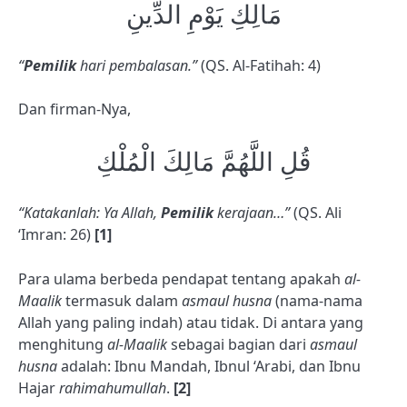
مَالِكِ يَوْمِ الدِّينِ
“
Pemilik
hari pembalasan.”
(QS. Al-Fatihah: 4)
Dan firman-Nya,
قُلِ اللَّهُمَّ مَالِكَ الْمُلْكِ
“Katakanlah: Ya Allah,
Pemilik
kerajaan…”
(QS. Ali
‘Imran: 26)
[1]
Para ulama berbeda pendapat tentang apakah
al-
Maalik
termasuk dalam
asmaul husna
(nama-nama
Allah yang paling indah) atau tidak. Di antara yang
menghitung
al-Maalik
sebagai bagian dari
asmaul
husna
adalah: Ibnu Mandah, Ibnul ‘Arabi, dan Ibnu
Hajar
rahimahumullah
.
[2]