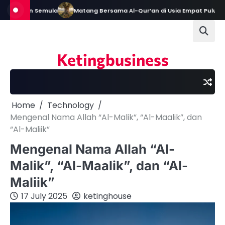
Skip
an Semula
Matang Bersama Al-Qur’an di Usia Empat Puluh
Biogr
to
content
Ketingbusiness
Home
Technology
Mengenal Nama Allah “Al-Malik”, “Al-Maalik”, dan
“Al-Maliik”
Mengenal Nama Allah “Al-
Malik”, “Al-Maalik”, dan “Al-
Maliik”
17 July 2025
ketinghouse