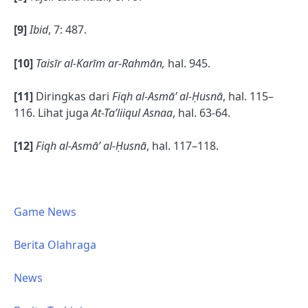
[9]
Ibid
, 7: 487.
[10]
Taisīr al-Karīm ar-Rahmān,
hal. 945.
[11]
Diringkas dari
Fiqh al-Asmā’ al-Ḥusnā
, hal. 115–
116. Lihat juga
At-Ta’liiqul Asnaa
, hal. 63-64.
[12]
Fiqh al-Asmā’ al-Ḥusnā
, hal. 117–118.
Game News
Berita Olahraga
News