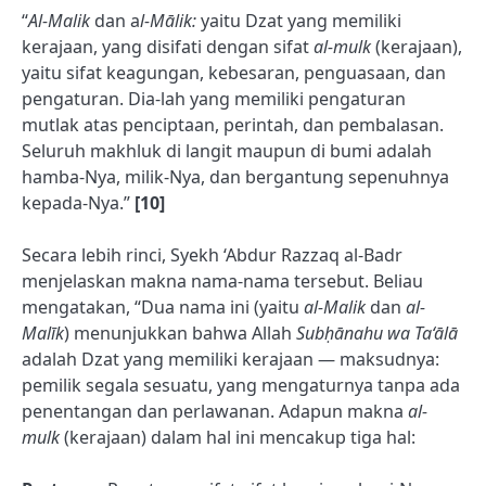
“
Al-Malik
dan a
l-Mālik:
yaitu Dzat yang memiliki
kerajaan, yang disifati dengan sifat
al-mulk
(kerajaan),
yaitu sifat keagungan, kebesaran, penguasaan, dan
pengaturan. Dia-lah yang memiliki pengaturan
mutlak atas penciptaan, perintah, dan pembalasan.
Seluruh makhluk di langit maupun di bumi adalah
hamba-Nya, milik-Nya, dan bergantung sepenuhnya
kepada-Nya.”
[10]
Secara lebih rinci, Syekh ‘Abdur Razzaq al-Badr
menjelaskan makna nama-nama tersebut. Beliau
mengatakan, “Dua nama ini (yaitu
al-Malik
dan
al-
Malīk
) menunjukkan bahwa Allah
Subḥānahu wa Ta‘ālā
adalah Dzat yang memiliki kerajaan — maksudnya:
pemilik segala sesuatu, yang mengaturnya tanpa ada
penentangan dan perlawanan. Adapun makna
al-
mulk
(kerajaan) dalam hal ini mencakup tiga hal: