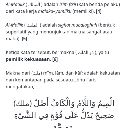
Al-Maalik
( المالك ) adalah
isim fa’il
(kata benda pelaku)
dari kata kerja
malaka–yamliku
(memiliki).
[4]
Al-Maliik
( المليك ) adalah
sighat mubalaghah
(bentuk
superlatif yang menunjukkan makna sangat atau
maha).
[5]
Ketiga kata tersebut, bermakna ( ذو المُلك ), yaitu
pemilik kekuasaan
.
[6]
Makna dari (ملك) mīm, lām, dan kāf; adalah kekuatan
dan kemantapan pada sesuatu. Ibnu Faris
mengatakan,
(ملك) الْمِيمُ وَاللَّامُ وَالْكَافُ أَصْلٌ
صَحِيحٌ يَدُلُّ عَلَى قُوَّةٍ فِي الشَّيْءِ
وَصِحَّةٍ.