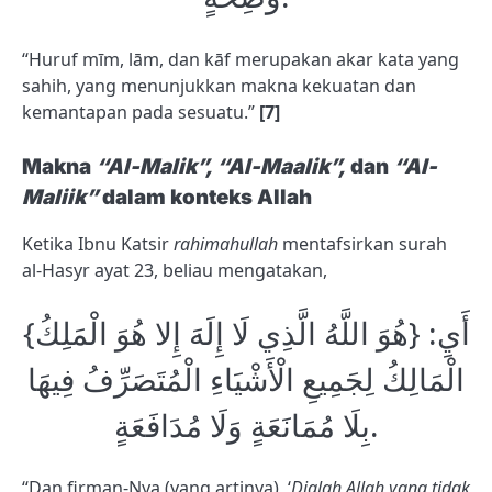
“Huruf mīm, lām, dan kāf merupakan akar kata yang
sahih, yang menunjukkan makna kekuatan dan
kemantapan pada sesuatu.”
[7]
Makna
“Al-Malik”, “Al-Maalik”,
dan
“Al-
Maliik”
dalam konteks Allah
Ketika Ibnu Katsir
rahimahullah
mentafsirkan surah
al-Hasyr ayat 23, beliau mengatakan,
{هُوَ اللَّهُ الَّذِي لَا إِلَهَ إِلا هُوَ الْمَلِكُ} أَيِ:
الْمَالِكُ لِجَمِيعِ الْأَشْيَاءِ الْمُتَصَرِّفُ فِيهَا
بِلَا مُمَانَعَةٍ وَلَا مُدَافَعَةٍ.
“Dan firman-Nya (yang artinya), ‘
Dialah Allah yang tidak