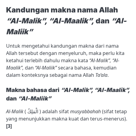
Kandungan makna nama Allah
“Al-Malik”, “Al-Maalik”,
dan
“Al-
Maliik”
Untuk mengetahui kandungan makna dari nama
Allah tersebut dengan menyeluruh, maka perlu kita
ketahui terlebih dahulu makna kata
“Al-Malik”, “Al-
Maalik”,
dan
“Al-Maliik”
secara bahasa, kemudian
dalam konteksnya sebagai nama Allah
Ta’ala
.
Makna bahasa dari
“Al-Malik”, “Al-Maalik”,
dan
“Al-Maliik”
Al-Malik
( الْمَلِكُ ) adalah sifat
musyabbahah
(sifat tetap
yang menunjukkan makna kuat dan terus-menerus).
[3]