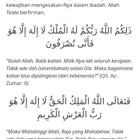
kewajiban mengesakan-Nya dalam ibadah. Allah
Ta‘ala
berfirman,
ذَلِكُمُ اللَّهُ رَبُّكُمْ لَهُ الْمُلْكُ لَا إِلَهَ إِلَّا هُوَ
فَأَنَّى تُصْرَفُونَ
“Itulah Allah, Rabb kalian. Milik-Nya-lah seluruh kerajaan.
Tidak ada ilah (sesembahan) selain Dia. Maka bagaimana
kalian bisa dipalingkan (dari kebenaran)?”
(QS. Az-
Zumar: 6)
فَتَعَالَى اللَّهُ الْمَلِكُ الْحَقُّ لَا إِلَهَ إِلَّا هُوَ
رَبُّ الْعَرْشِ الْكَرِيمِ
“Maka Mahatinggi Allah, Raja yang Mahabenar. Tidak