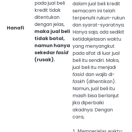
pada jual beli
dalam jual beli kredit
kredit tidak
semacam ini telah
ditentukan
terpenuhi rukun-rukun
dengan jelas,
dan syarat-syaratnya.
Hanafi
maka jual beli
Hanya saja, ada sedikit
tidak batal,
ketidakjelasan waktu
namun hanya
yang menyangkut
sekedar
fasid
pada sifat di luar jual
(rusak).
beli itu sendiri. Maka,
jual beli itu menjadi
fasid
dan wajib di-
faskh
(dihentikan).
Namun, jual beli itu
masih bisa berlanjut
jika diperbaiki
akadnya. Dengan
cara,
1. Memperjelas waktu;