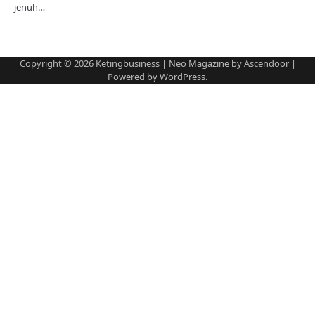
jenuh…
Copyright © 2026
Ketingbusiness
| Neo Magazine by
Ascendoor
|
Powered by
WordPress
.