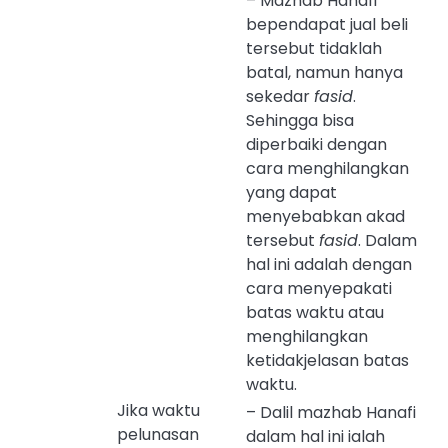
– Mazhab Hanafi
bependapat jual beli
tersebut tidaklah
batal, namun hanya
sekedar
fasid
.
Sehingga bisa
diperbaiki dengan
cara menghilangkan
yang dapat
menyebabkan akad
tersebut
fasid
. Dalam
hal ini adalah dengan
cara menyepakati
batas waktu atau
menghilangkan
ketidakjelasan batas
waktu.
Jika waktu
– Dalil mazhab Hanafi
pelunasan
dalam hal ini ialah