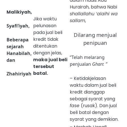
dalam hadis Abu
Hurairah, bahwa Nabi
Malikiyah,
shallallahu ‘alaihi wa
Jika waktu
sallam
,
pelunasan
Syafi’iyah,
pada jual beli
Dilarang menjual
kredit tidak
Beberapa
penipuan
ditentukan
sejarah
dengan jelas,
Hanabilah,
“Telah melarang
maka jual beli
dan
penjualan
Gharr. ”
tersebut
batal.
Zhahiriyah
– Ketidakjelasan
waktu dalam jual beli
kredit dianggap
sebagai syarat yang
fase
(rusak). Dan jual
beli batal dengan
syarat yang demikian.