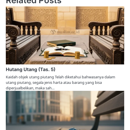
Related Posts
t
n
a
v
i
g
a
Hutang Utang (Tas. 5)
Kaidah objek utang piutang Telah diketahui bahwasanya dalam
t
utang piutang, segala jenis harta atau barang yang bisa
diperjualbelikan, maka sah…
i
o
n