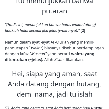
Itu menunjukkan bahwa
putaran
“(Hadis ini) menunjukkan bahwa batas waktu (utang)
tidaklah halal kecuali jika jelas (waktunya).”
[2]
Namun dalam ayat -ayat Al -Qur’an yang memiliki
pengucapan ”
‘waktu’,
biasanya disebut berdampingan
dengan lafaz
“Musaud”
yang berarti
waktu yang
ditentukan (=jelas).
Allah
Kisah
dikatakan,
Hei, siapa yang aman, saat
Anda datang dengan hutang,
demi nama, jadi tulislah
“O, Anda yang percaya, saat Anda berhutang budi
untuk