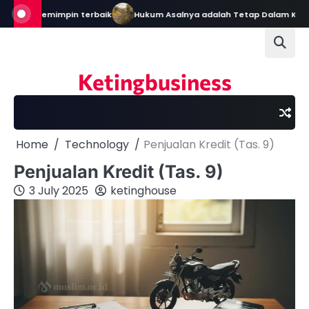
Skip
i Pemimpin terbaik
Hukum Asalnya adalah Tetap Dalam Keadaan Se
to
content
Ketingbusiness
Home
Technology
Penjualan Kredit (Tas. 9)
Penjualan Kredit (Tas. 9)
3 July 2025
ketinghouse