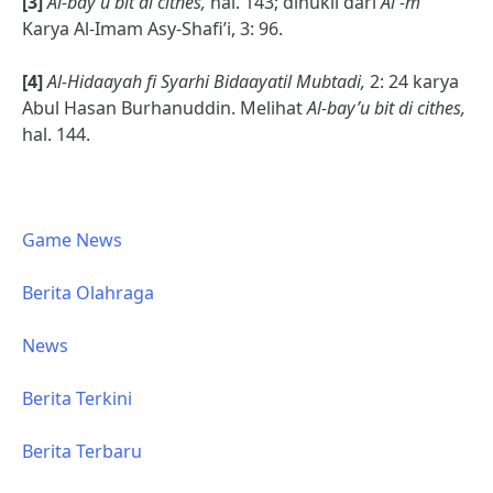
[3]
Al-bay’u bit di cithes,
hal. 143; dinukil dari
Al -m
Karya Al-Imam Asy-Shafi’i, 3: 96.
[4]
Al-Hidaayah fi Syarhi Bidaayatil Mubtadi,
2: 24 karya
Abul Hasan Burhanuddin. Melihat
Al-bay’u bit di cithes,
hal. 144.
Game News
Berita Olahraga
News
Berita Terkini
Berita Terbaru