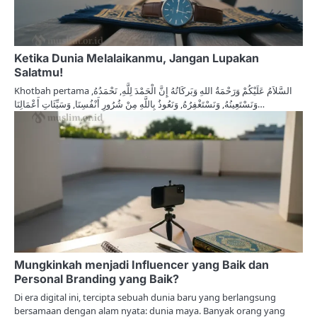
Ketika Dunia Melalaikanmu, Jangan Lupakan
Salatmu!
Khotbah pertama السَّلاَمُ عَلَيْكُمْ وَرَحْمَةُ اللهِ وَبَركَاتُهُ إِنَّ الْحَمْدَ لِلَّهِ, نَحْمَدُهُ,
وَنَسْتَعِينُهُ, وَنَسْتَغْفِرُهُ, وَنَعُوذُ بِاللَّهِ مِنْ شُرُورِ أَنْفُسِنَا, وَسَيِّئَاتِ أَعْمَالِنَا…
Mungkinkah menjadi Influencer yang Baik dan
Personal Branding yang Baik?
Di era digital ini, tercipta sebuah dunia baru yang berlangsung
bersamaan dengan alam nyata: dunia maya. Banyak orang yang