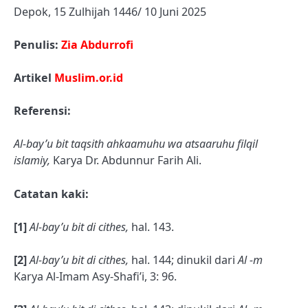
Depok, 15 Zulhijah 1446/ 10 Juni 2025
Penulis:
Zia Abdurrofi
Artikel
Muslim.or.id
Referensi:
Al-bay’u bit taqsith ahkaamuhu wa atsaaruhu filqil
islamiy,
Karya Dr. Abdunnur Farih Ali.
Catatan kaki:
[1]
Al-bay’u bit di cithes,
hal. 143.
[2]
Al-bay’u bit di cithes,
hal. 144; dinukil dari
Al -m
Karya Al-Imam Asy-Shafi’i, 3: 96.