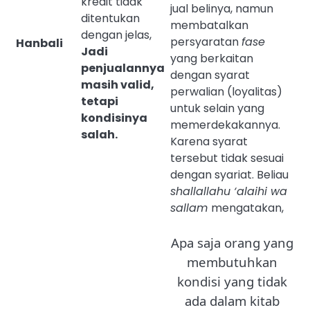
kredit tidak
jual belinya, namun
ditentukan
membatalkan
dengan jelas,
persyaratan
fase
Hanbali
Jadi
yang berkaitan
penjualannya
dengan syarat
masih valid,
perwalian (loyalitas)
tetapi
untuk selain yang
kondisinya
memerdekakannya.
salah.
Karena syarat
tersebut tidak sesuai
dengan syariat. Beliau
shallallahu ‘alaihi wa
sallam
mengatakan,
Apa saja orang yang
membutuhkan
kondisi yang tidak
ada dalam kitab