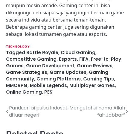
maupun mesin arcade. Gaming center ini bisa
dikunjungi oleh siapa saja yang ingin bermain game
secara individu atau bersama teman-teman.
Beberapa gaming center juga sering digunakan
sebagai lokasi turnamen game atau esports.
TECHNOLOGY
Tagged
Battle Royale
,
Cloud Gaming
,
Competitive Gaming
,
Esports
,
FIFA
,
Free-to-Play
Games
,
Game Development
,
Game Reviews
,
Game Strategies
,
Game Updates
,
Gaming
Community
,
Gaming Platforms
,
Gaming Tips
,
MMORPG
,
Mobile Legends
,
Multiplayer Games
,
Online Gaming
,
PES
Panduan isi pulsa Indosat
Mengetahui nama Allah
P
di luar negeri
“al-Jabbar”
o
s