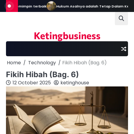
Skip
 Pemimpin terbaik
Hukum Asalnya adalah Tetap Dalam Keadaan Sem
to
content
Ketingbusiness
Home
Technology
Fikih Hibah (Bag. 6)
Fikih Hibah (Bag. 6)
12 October 2025
ketinghouse