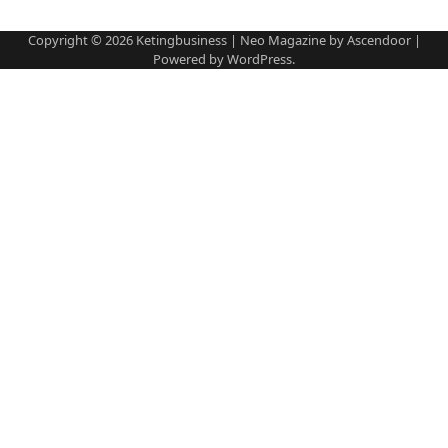
Copyright © 2026
Ketingbusiness
| Neo Magazine by
Ascendoor
|
Powered by
WordPress
.