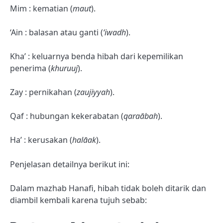
Mim : kematian (
maut
).
‘Ain
: balasan atau ganti (
‘iwadh
).
Kha’ : keluarnya benda hibah dari kepemilikan
penerima (
khuruuj
).
Zay : pernikahan (
zaujiyyah
).
Qaf : hubungan kekerabatan (
qara
ābah
).
Ha’ : kerusakan (
halāak
).
Penjelasan detailnya berikut ini:
Dalam mazhab Hanafi, hibah tidak boleh ditarik dan
diambil kembali karena tujuh sebab: