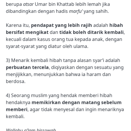
berupa
atsar
Umar bin Khattab lebih lemah jika
dibandingkan dengan hadis
marfu‘
yang sahih.
Karena itu,
pendapat yang lebih rajih
adalah
hibah
bersifat mengikat
dan
tidak boleh ditarik kembali
,
kecuali dalam kasus orang tua kepada anak, dengan
syarat-syarat yang diatur oleh ulama.
3) Menarik kembali hibah tanpa alasan syar‘i adalah
perbuatan tercela
, diqiyaskan dengan sesuatu yang
menjijikkan, menunjukkan bahwa ia haram dan
berdosa.
4) Seorang muslim yang hendak memberi hibah
hendaknya
memikirkan dengan matang sebelum
memberi
, agar tidak menyesal dan ingin menariknya
kembali.
Wallahu a’lam bissowab.