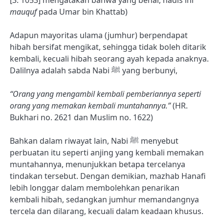
[3: 1053] mengatakan bahwa yang benar, hadis ini
mauquf
pada Umar bin Khattab)
Adapun mayoritas ulama (jumhur) berpendapat
hibah bersifat mengikat, sehingga tidak boleh ditarik
kembali, kecuali hibah seorang ayah kepada anaknya.
Dalilnya adalah sabda Nabi ﷺ yang berbunyi,
“Orang yang mengambil kembali pemberiannya seperti
orang yang memakan kembali muntahannya.”
(HR.
Bukhari no. 2621 dan Muslim no. 1622)
Bahkan dalam riwayat lain, Nabi ﷺ menyebut
perbuatan itu seperti anjing yang kembali memakan
muntahannya, menunjukkan betapa tercelanya
tindakan tersebut.
Dengan demikian, mazhab Hanafi
lebih longgar dalam membolehkan penarikan
kembali hibah, sedangkan jumhur memandangnya
tercela dan dilarang, kecuali dalam keadaan khusus.