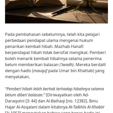
Pada pembahasan sebelumnya, telah kita pelajari
perbedaan pendapat ulama mengenai hukum
penarikan kembali hibah. Mazhab Hanafi
berpendapat hibah tidak bersifat mengikat. Pemberi
boleh menarik kembali hibahnya selama penerima
belum memberikan balasan
(‘iwadh)
. Mereka berdalil
dengan hadis (
mauquf
pada Umar bin Khattab) yang
menyatakan,
“Pemberi hibah lebih berhak terhadap hibahnya selama
belum diberi balasan.”
(Diriwayatkan oleh Ad-
Daraqutni [3: 44] dan Al-Baihaqi [no. 12382]. Ibnu
Hajar Al-Asqalani dalam kitabnya
At-Talkhiis Al-Khabiir