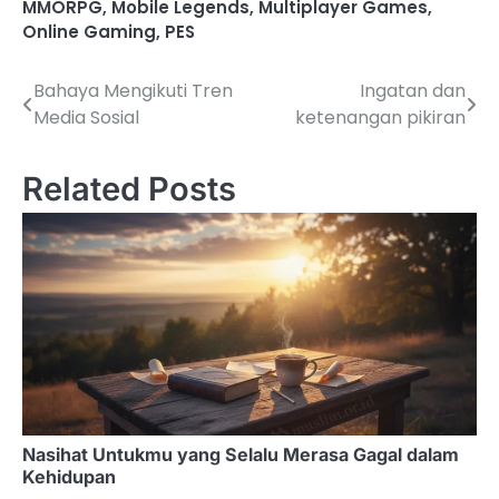
MMORPG
,
Mobile Legends
,
Multiplayer Games
,
Online Gaming
,
PES
Bahaya Mengikuti Tren
Ingatan dan
P
Media Sosial
ketenangan pikiran
o
s
Related Posts
t
n
a
v
i
g
a
Nasihat Untukmu yang Selalu Merasa Gagal dalam
Kehidupan
t