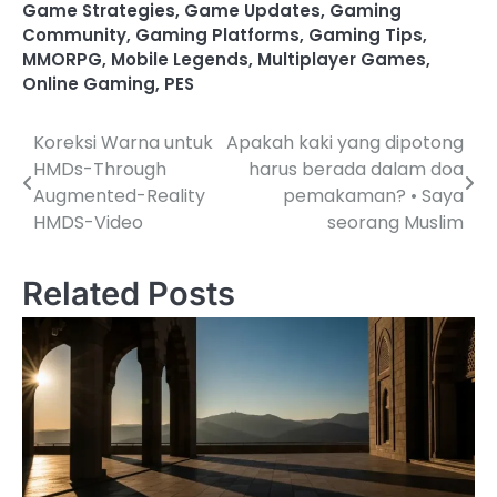
Game Strategies
,
Game Updates
,
Gaming
Community
,
Gaming Platforms
,
Gaming Tips
,
MMORPG
,
Mobile Legends
,
Multiplayer Games
,
Online Gaming
,
PES
Koreksi Warna untuk
Apakah kaki yang dipotong
P
HMDs-Through
harus berada dalam doa
o
Augmented-Reality
pemakaman? • Saya
HMDS-Video
seorang Muslim
s
t
Related Posts
n
a
v
i
g