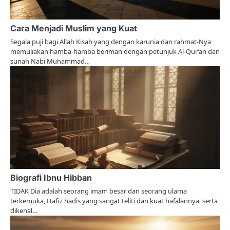
a
t
Cara Menjadi Muslim yang Kuat
i
Segala puji bagi Allah Kisah yang dengan karunia dan rahmat-Nya
memuliakan hamba-hamba beriman dengan petunjuk Al-Qur’an dan
o
sunah Nabi Muhammad…
n
Biografi Ibnu Hibban
TIDAK Dia adalah seorang imam besar dan seorang ulama
terkemuka, Hafiz hadis yang sangat teliti dan kuat hafalannya, serta
dikenal…