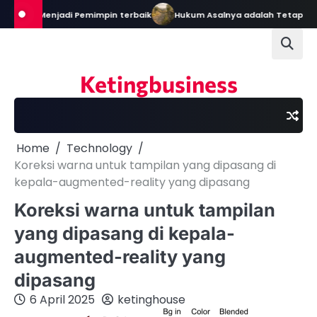
Skip
ekal Menjadi Pemimpin terbaik
Hukum Asalnya adalah Tetap Dalam
to
content
Ketingbusiness
Home
Technology
Koreksi warna untuk tampilan yang dipasang di
kepala-augmented-reality yang dipasang
Koreksi warna untuk tampilan
yang dipasang di kepala-
augmented-reality yang
dipasang
6 April 2025
ketinghouse