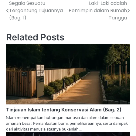
Segala Sesuatu
Laki-Laki adalah
P
Tergantung Tujuannya
Pemimpin dalam Rumah
o
(Bag. 1)
Tangga
s
Related Posts
t
n
a
v
i
g
a
Tinjauan Islam tentang Konservasi Alam (Bag. 2)
t
Islam menempatkan hubungan manusia dan alam dalam sebuah
i
amanah besar. Pemanfaatan bumi, pemeliharaannya, serta dampak
dari aktivitas manusia atasnya bukanlah…
o