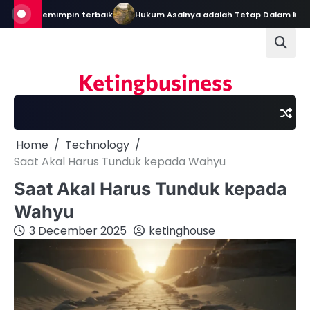
Skip
i Pemimpin terbaik
Hukum Asalnya adalah Tetap Dalam Keadaan Se
to
content
Ketingbusiness
Home
Technology
Saat Akal Harus Tunduk kepada Wahyu
Saat Akal Harus Tunduk kepada
Wahyu
3 December 2025
ketinghouse