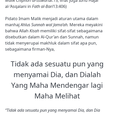
Malik Chiphori al-Istwa
hal.15; lihat juga Ibnu Hajar
al-‘Asqalani in
Fath al-Bari
13:406)
Pidato Imam Malik menjadi aturan utama dalam
manhaj
Ahlus Sunnah wal Jama’ah.
Mereka meyakini
bahwa Allah
Kisah
memiliki sifat-sifat sebagaimana
disebutkan dalam Al-Qur’an dan Sunnah, namun
tidak menyerupai makhluk dalam sifat apa pun,
sebagaimana firman-Nya,
Tidak ada sesuatu pun yang
menyamai Dia, dan Dialah
Yang Maha Mendengar lagi
Maha Melihat
“Tidak ada sesuatu pun yang menyamai Dia, dan Dia