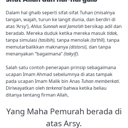
Dalam hal ghaib seperti sifat-sifat Tuhan (misalnya
tangan, wajah, turun ke langit dunia, dan berdiri di
atas ‘Arsy’),
Ahlus Sunnah wal Jama’ah
bersikap adil dan
beradab. Mereka duduk ketika mereka masuk
tidak,
tanpa simulasi
(tasibih),
tanpa menolak
(ta’thîl),
tanpa
memutarbalikkan maknanya
(distorsi),
dan tanpa
menanyakan “bagaimana”
(takyif).
Salah satu contoh penerapan prinsip sebagaimana
ucapan Imam Ahmad sebelumnya di atas tampak
pada ucapan Imam Malik bin Anas
Tuhan memberkati
.
Diriwayatkan oleh
terkenal
bahwa ketika beliau
ditanya tentang firman Allah,
Yang Maha Pemurah berada di
atas Arsy.