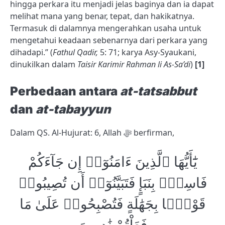
hingga perkara itu menjadi jelas baginya dan ia dapat
melihat mana yang benar, tepat, dan hakikatnya.
Termasuk di dalamnya mengerahkan usaha untuk
mengetahui keadaan sebenarnya dari perkara yang
dihadapi.” (
Fathul Qadir,
5: 71; karya Asy-Syaukani,
dinukilkan dalam
Taisir Karimir Rahman li As-Sa’di
)
[1]
Perbedaan antara
at-tatsabbut
dan
at-tabayyun
Dalam QS. Al-Hujurat: 6, Allah ﷻ berfirman,
يَٰٓأَيُّهَا ٱلَّذِينَ ءَامَنُوٓا۟ إِن جَآءَكُمْ
فَاسِقٌۢ بِنَبَإٍ فَتَبَيَّنُوٓا۟ أَن تُصِيبُوا۟
قَوْمًۢا بِجَهَٰلَةٍ فَتُصْبِحُوا۟ عَلَىٰ مَا
فَعَلْتُمْ نَٰدِمِينَ