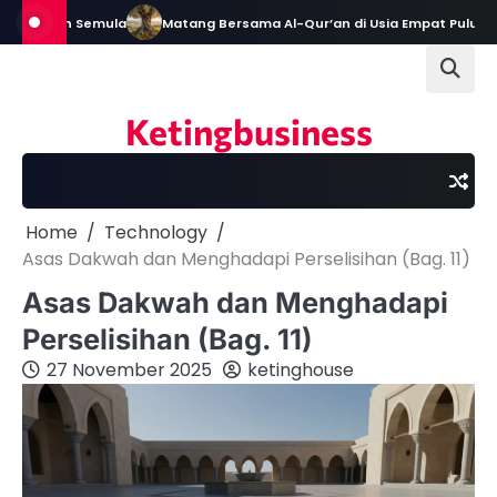
Skip
an Semula
Matang Bersama Al-Qur’an di Usia Empat Puluh
Biogr
to
content
Ketingbusiness
Home
Technology
Asas Dakwah dan Menghadapi Perselisihan (Bag. 11)
Asas Dakwah dan Menghadapi
Perselisihan (Bag. 11)
27 November 2025
ketinghouse