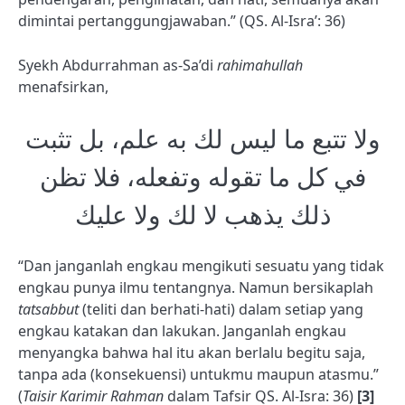
dimintai pertanggungjawaban.” (QS. Al-Isra’: 36)
Syekh Abdurrahman as-Sa’di
rahimahullah
menafsirkan,
ولا تتبع ما ليس لك به علم، بل تثبت
في كل ما تقوله وتفعله، فلا تظن
ذلك يذهب لا لك ولا عليك
“Dan janganlah engkau mengikuti sesuatu yang tidak
engkau punya ilmu tentangnya. Namun bersikaplah
tatsabbut
(teliti dan berhati-hati) dalam setiap yang
engkau katakan dan lakukan. Janganlah engkau
menyangka bahwa hal itu akan berlalu begitu saja,
tanpa ada (konsekuensi) untukmu maupun atasmu.”
(
Taisir Karimir Rahman
dalam Tafsir QS. Al-Isra: 36)
[3]