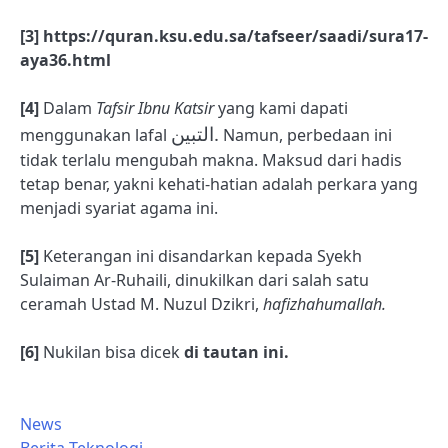
[3] https://quran.ksu.edu.sa/tafseer/saadi/sura17-
aya36.html
[4]
Dalam
Tafsir Ibnu Katsir
yang kami dapati
التبين.
menggunakan lafal
Namun, perbedaan ini
tidak terlalu mengubah makna. Maksud dari hadis
tetap benar, yakni kehati-hatian adalah perkara yang
menjadi syariat agama ini.
[5]
Keterangan ini disandarkan kepada Syekh
Sulaiman Ar-Ruhaili, dinukilkan dari salah satu
ceramah Ustad M. Nuzul Dzikri,
hafizhahumallah.
[6]
Nukilan bisa dicek
di tautan ini.
News