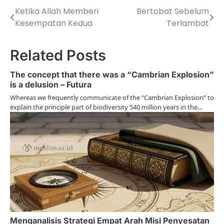
Ketika Allah Memberi
Bertobat Sebelum
P
Kesempatan Kedua
Terlambat
o
s
Related Posts
t
The concept that there was a “Cambrian Explosion”
n
is a delusion – Futura
Whereas we frequently communicate of the “Cambrian Explosion” to
a
explain the principle part of biodiversity 540 million years in the…
v
i
g
a
t
i
Menganalisis Strategi Empat Arah Misi Penyesatan