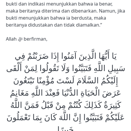
bukti dan indikasi menunjukkan bahwa ia benar,
maka beritanya diterima dan dibenarkan. Namun, jika
bukti menunjukkan bahwa ia berdusta, maka
beritanya didustakan dan tidak diamalkan.”
Allah ﷻ berfirman,
يَا أَيُّهَا الَّذِينَ آمَنُوا إِذَا ضَرَبْتُمْ فِي
سَبِيلِ اللَّهِ فَتَبَيَّنُوا وَلَا تَقُولُوا لِمَنْ أَلْقَى
إِلَيْكُمُ السَّلَامَ لَسْتَ مُؤْمِنًا تَبْتَغُونَ
عَرَضَ الْحَيَاةِ الدُّنْيَا فَعِنْدَ اللَّهِ مَغَانِمُ
كَثِيرَةٌ كَذَلِكَ كُنْتُمْ مِنْ قَبْلُ فَمَنَّ اللَّهُ
عَلَيْكُمْ فَتَبَيَّنُوا إِنَّ اللَّهَ كَانَ بِمَا تَعْمَلُونَ
خَبِيرًا