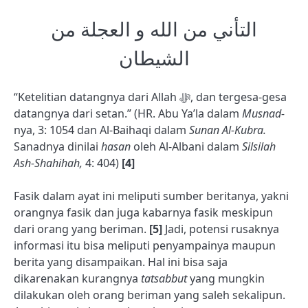
التأني من الله و العجلة من
الشيطان
“Ketelitian datangnya dari Allah ﷻ, dan tergesa-gesa
datangnya dari setan.” (HR. Abu Ya’la dalam
Musnad-
nya, 3: 1054 dan Al-Baihaqi dalam
Sunan Al-Kubra.
Sanadnya dinilai
hasan
oleh Al-Albani dalam
Silsilah
Ash-Shahihah,
4: 404)
[4]
Fasik dalam ayat ini meliputi sumber beritanya, yakni
orangnya fasik dan juga kabarnya fasik meskipun
dari orang yang beriman.
[5]
Jadi, potensi rusaknya
informasi itu bisa meliputi penyampainya maupun
berita yang disampaikan. Hal ini bisa saja
dikarenakan kurangnya
tatsabbut
yang mungkin
dilakukan oleh orang beriman yang saleh sekalipun.