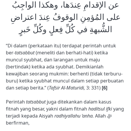
عن الإقدامِ عِندَها، وهكذا الواجِبُ
على المُؤمِنِ الوقوفُ عِندَ اعتراضِ
الشُّبهةِ في كُلِّ فِعلٍ وكُلِّ خَبرٍ
“Di dalam (perkataan itu) terdapat perintah untuk
ber-
tatsabbut
(meneliti dan berhati-hati) ketika
muncul syubhat, dan larangan untuk maju
(bertindak) ketika ada syubhat. Demikianlah
kewajiban seorang mukmin: berhenti (tidak terburu-
buru) ketika syubhat muncul dalam setiap perbuatan
dan setiap berita.” (
Tafsir Al-Maturidi,
3: 331)
[6]
Perintah
tatsabbut
juga ditekankan dalam kasus
fitnah yang besar, yakni dalam fitnah
haditsul ifki
yang
terjadi kepada Aisyah
radhiyallahu ‘anha.
Allah ﷻ
berfirman,